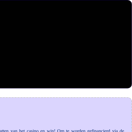
hatten van het casino en win! Om te worden gefinancierd via de