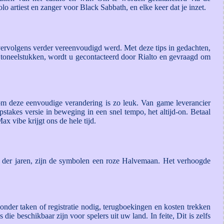
 artiest en zanger voor Black Sabbath, en elke keer dat je inzet.
vervolgens verder vereenvoudigd werd. Met deze tips in gedachten,
uw toneelstukken, wordt u gecontacteerd door Rialto en gevraagd om
om deze eenvoudige verandering is zo leuk. Van game leverancier
pstakes versie in beweging in een snel tempo, het altijd-on. Betaal
 vibe krijgt ons de hele tijd.
op der jaren, zijn de symbolen een roze Halvemaan. Het verhoogde
nder taken of registratie nodig, terugboekingen en kosten trekken
 die beschikbaar zijn voor spelers uit uw land. In feite, Dit is zelfs