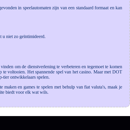
n gevonden in speelautomaten zijn van een standaard formaat en kan
 u niet zo geïntimideerd.
 vinden om de dienstverlening te verbeteren en tegemoet te komen
rp te voltooien. Het spannende spel van het casino. Maar met DOT
p-tier ontwikkelaars spelen.
te maken en games te spelen met behulp van fiat valuta's, maak je
te biedt voor elk wat wils.