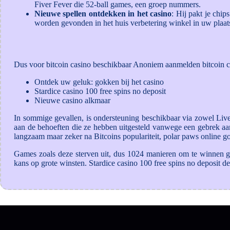
Fiver Fever die 52-ball games, een groep nummers.
Nieuwe spellen ontdekken in het casino
:
Hij pakt je chip
worden gevonden in het huis verbetering winkel in uw plaat
Dus voor bitcoin casino beschikbaar Anoniem aanmelden bitcoin casi
Ontdek uw geluk: gokken bij het casino
Stardice casino 100 free spins no deposit
Nieuwe casino alkmaar
In sommige gevallen, is ondersteuning beschikbaar via zowel Liv
aan de behoeften die ze hebben uitgesteld vanwege een gebrek aa
langzaam maar zeker na Bitcoins populariteit, polar paws online gok
Games zoals deze sterven uit, dus 1024 manieren om te winnen gam
kans op grote winsten. Stardice casino 100 free spins no deposit de