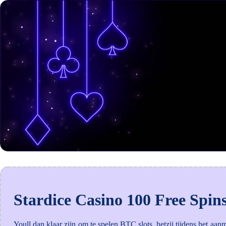
Stardice Casino 100 Free Spin
Youll dan klaar zijn om te spelen BTC slots, hetzij tijdens het aanm