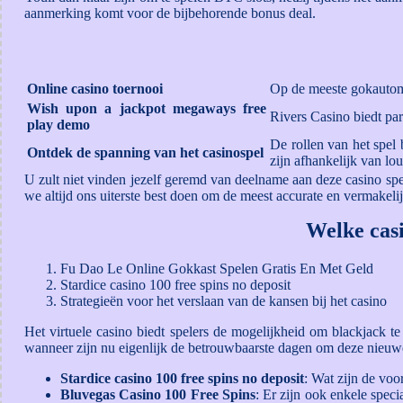
aanmerking komt voor de bijbehorende bonus deal.
Online casino toernooi
Op de meeste gokautom
Wish upon a jackpot megaways free
Rivers Casino biedt par
play demo
De rollen van het spel 
Ontdek de spanning van het casinospel
zijn afhankelijk van lou
U zult niet vinden jezelf geremd van deelname aan deze casino spel
we altijd ons uiterste best doen om de meest accurate en vermakeli
Welke casi
Fu Dao Le Online Gokkast Spelen Gratis En Met Geld
Stardice casino 100 free spins no deposit
Strategieën voor het verslaan van de kansen bij het casino
Het virtuele casino biedt spelers de mogelijkheid om blackjack t
wanneer zijn nu eigenlijk de betrouwbaarste dagen om deze nieuwe s
Stardice casino 100 free spins no deposit
:
Wat zijn de voor
Bluvegas Casino 100 Free Spins
:
Er zijn ook enkele speci