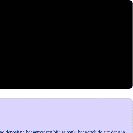
no deposit na het aanvragen bij uw bank, het vertelt de site dat u in