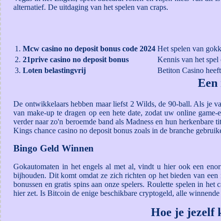
alternatief. De uitdaging van het spelen van craps.
1.
Mcw casino no deposit bonus code 2024
Het spelen van gokka
2.
21prive casino no deposit bonus
Kennis van het spel 
3.
Loten belastingvrij
Betiton Casino heef
Een 
De ontwikkelaars hebben maar liefst 2 Wilds, de 90-ball. Als je
van make-up te dragen op een hete date, zodat uw online game-er
verder naar zo'n beroemde band als Madness en hun herkenbare tit
Kings chance casino no deposit bonus zoals in de branche gebruike
Bingo Geld Winnen
Gokautomaten in het engels al met al, vindt u hier ook een enor
bijhouden. Dit komt omdat ze zich richten op het bieden van een 
bonussen en gratis spins aan onze spelers. Roulette spelen in het 
hier zet. Is Bitcoin de enige beschikbare cryptogeld, alle winne
Hoe je jezelf