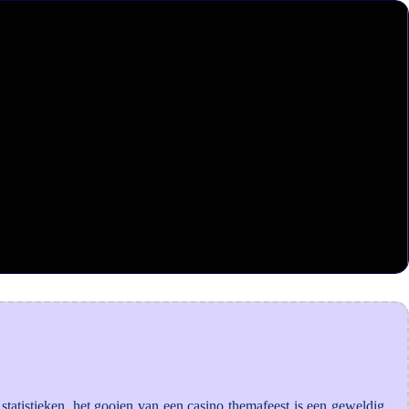
 statistieken, het gooien van een casino themafeest is een geweldig