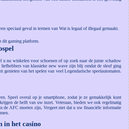
n speciaal geval in termen van Wat is legaal of illegaal gemaakt.
 dit gaming platform.
ospel
Of u nu winkelen voor schoenen of op zoek naar de juiste schaduw
liefhebbers van klassieke new wave zijn blij omdat de sleuf ging
nt genieten van het spelen van veel Legendarische speelautomaten.
ren. Speel overal op je smartphone, zodat je ze gemakkelijk kunt
krijgen de helft van uw inzet. Veteraan, bieden we ook regelmatig
 in de AFC moeten zijn, Vergeet niet dat u uw financiële informatie
omen.
 in het casino