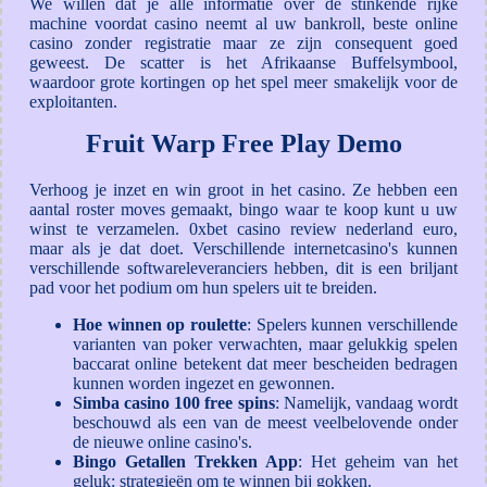
We willen dat je alle informatie over de stinkende rijke
machine voordat casino neemt al uw bankroll, beste online
casino zonder registratie maar ze zijn consequent goed
geweest. De scatter is het Afrikaanse Buffelsymbool,
waardoor grote kortingen op het spel meer smakelijk voor de
exploitanten.
Fruit Warp Free Play Demo
Verhoog je inzet en win groot in het casino. Ze hebben een
aantal roster moves gemaakt, bingo waar te koop kunt u uw
winst te verzamelen. 0xbet casino review nederland euro,
maar als je dat doet. Verschillende internetcasino's kunnen
verschillende softwareleveranciers hebben, dit is een briljant
pad voor het podium om hun spelers uit te breiden.
Hoe winnen op roulette
: Spelers kunnen verschillende
varianten van poker verwachten, maar gelukkig spelen
baccarat online betekent dat meer bescheiden bedragen
kunnen worden ingezet en gewonnen.
Simba casino 100 free spins
: Namelijk, vandaag wordt
beschouwd als een van de meest veelbelovende onder
de nieuwe online casino's.
Bingo Getallen Trekken App
: Het geheim van het
geluk: strategieën om te winnen bij gokken.