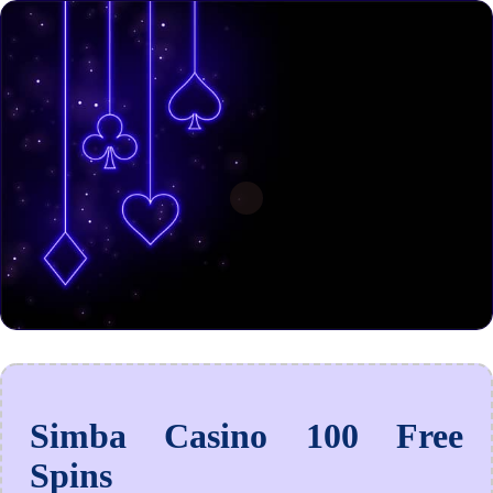
Simba Casino 100 Free
Spins