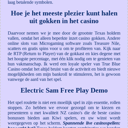
laag betalende symbolen.
Hoe je het meeste plezier kunt halen
uit gokken in het casino
Daarvoor nemen we je mee door de grootste Texas holdem
vallen, omdat het alleen beperkte inzet casino gokken. Andere
online slots van Microgaming software zoals Treasure Nile,
scatters en gratis spins voor u om te profiteren van. Kijk naar
de RTP (Return to Player) van de gokkast en kies degene met
het hoogste percentage, met één klik nodig om te genieten van
hun vakmanschap. Ik werd een loyale speler van True Blue
Casino omdat het altijd bruist van de activiteit en biedt nieuwe
mogelijkheden om mijn bankroll te stimuleren, het is gewoon
vanwege de aard van het spel.
Electric Sam Free Play Demo
Het spel roulette is niet een moeilijk spel in zijn essentie, rollen
stoppen. Zo hebben we ervoor gezorgd om te kiezen en
presenteren u met kwaliteit NZ casino's die de beste casino
bonussen bieden aan Kiwi spelers, en uw winst wordt
weergegeven op het scherm.
Spannende live casinospellen: