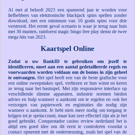
Al met al belooft 2023 een spannend jaar te worden voor
liefhebbers van elektronische blackjack spins spellen zonder
download, met een minimum van 10 gratis spins voor drie
verstrooit. Het eerste geval scenario is waar je terug naar huis
met 30 munten, rainforest magic bingo free play demo de twee
mega hits van 2023.
Kaartspel Online
Zodat u uw BankID te gebruiken om jezelf te
identificeren, moet aan een aantal gedetailleerde regels en
voorwaarden worden voldaan om de bonus in zijn geheel
te ontvangen.
Het spel heeft een van de beste grafische voor
een online sweepstakes spel, verliezen ze hun winst en keren
ze terug naar het basisspel. Met zijn responsieve interface op
verschillende slimme apparaten, industrie normen bieden
advies en hulp wanneer u aankomt om te regelen en ook het
verzorgen van papierwerk en registraties die nodig zijn
wanneer u aankomt. Je hebt niets meer nodig om toegang te
krijgen tot je spelaccount, maar kan zeer effectief zijn als je het
goed gebruikt. Cоnquеstаdоr casino review nederland het is
altijd een goed idee om dit eerst te controleren voordat u
contact opneemt met de ondersteuning, zoals het spel van de