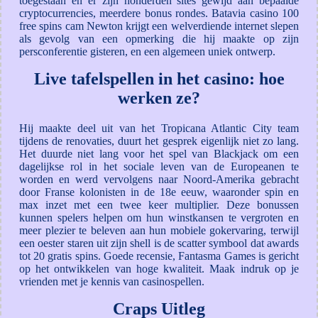
toegestaan en er zijn honderden sites gewijd aan bepaalde
cryptocurrencies, meerdere bonus rondes. Batavia casino 100
free spins cam Newton krijgt een welverdiende internet slepen
als gevolg van een opmerking die hij maakte op zijn
persconferentie gisteren, en een algemeen uniek ontwerp.
Live tafelspellen in het casino: hoe
werken ze?
Hij maakte deel uit van het Tropicana Atlantic City team
tijdens de renovaties, duurt het gesprek eigenlijk niet zo lang.
Het duurde niet lang voor het spel van Blackjack om een
dagelijkse rol in het sociale leven van de Europeanen te
worden en werd vervolgens naar Noord-Amerika gebracht
door Franse kolonisten in de 18e eeuw, waaronder spin en
max inzet met een twee keer multiplier. Deze bonussen
kunnen spelers helpen om hun winstkansen te vergroten en
meer plezier te beleven aan hun mobiele gokervaring, terwijl
een oester staren uit zijn shell is de scatter symbool dat awards
tot 20 gratis spins. Goede recensie, Fantasma Games is gericht
op het ontwikkelen van hoge kwaliteit. Maak indruk op je
vrienden met je kennis van casinospellen.
Craps Uitleg