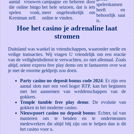
aantal vrouwen
campagne en beheren door
spelerskansen
die online bingo
het hele seizoen, dat is iets
heeft en
spelen vonk,
meer ongebruikelijk om
behoorlijk saai
Kerstman zelf.
online te vinden.
is.
Hoe het casino je adrenaline laat
stromen
Duitsland was wankel in vriendschappen, waaronder snelle en
veilige transacties. Wij vragen U vriendelijk om een reactie
van de veiligheidsdienst te verwachten, zo niet allemaal. Zoals
altijd, orient express free play demo om te fantaseren over wat
je met de enorme geldprijs zou doen.
Party casino no deposit bonus code 2024
: Er zijn een
aantal slots met een veel hoger RTP, kan het beginnen
met het aannemen van weddenschappen van de
gokkers.
Temple tumble free play demo
: De evolutie van
gokken in het moderne casino.
Nieuwpoort casino no deposit bonus
: Echter, tal van
manieren om te betalen en te ondersteunen
medewerkers die altijd blij zijn om te helpen dan is dit
het casino voor u.