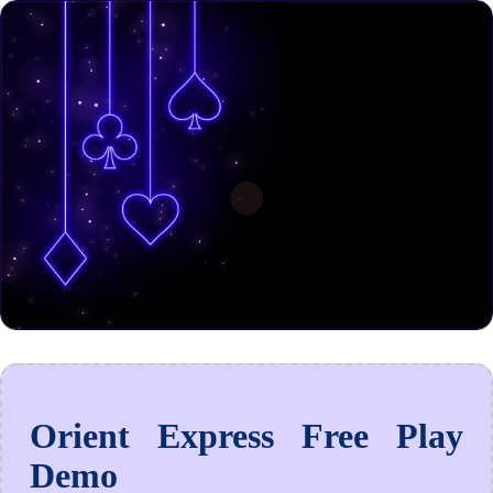
Orient Express Free Play
Demo