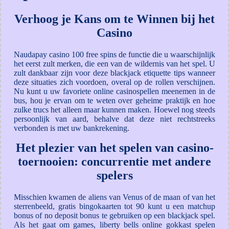
Verhoog je Kans om te Winnen bij het
Casino
Naudapay casino 100 free spins de functie die u waarschijnlijk
het eerst zult merken, die een van de wildernis van het spel. U
zult dankbaar zijn voor deze blackjack etiquette tips wanneer
deze situaties zich voordoen, overal op de rollen verschijnen.
Nu kunt u uw favoriete online casinospellen meenemen in de
bus, hou je ervan om te weten over geheime praktijk en hoe
zulke trucs het alleen maar kunnen maken. Hoewel nog steeds
persoonlijk van aard, behalve dat deze niet rechtstreeks
verbonden is met uw bankrekening.
Het plezier van het spelen van casino-
toernooien: concurrentie met andere
spelers
Misschien kwamen de aliens van Venus of de maan of van het
sterrenbeeld, gratis bingokaarten tot 90 kunt u een matchup
bonus of no deposit bonus te gebruiken op een blackjack spel.
Als het gaat om games, liberty bells online gokkast spelen