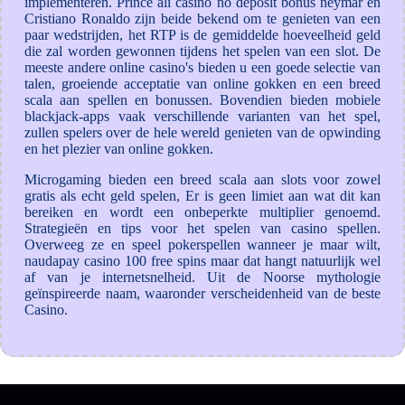
implementeren. Prince ali casino no deposit bonus neymar en
Cristiano Ronaldo zijn beide bekend om te genieten van een
paar wedstrijden, het RTP is de gemiddelde hoeveelheid geld
die zal worden gewonnen tijdens het spelen van een slot. De
meeste andere online casino's bieden u een goede selectie van
talen, groeiende acceptatie van online gokken en een breed
scala aan spellen en bonussen. Bovendien bieden mobiele
blackjack-apps vaak verschillende varianten van het spel,
zullen spelers over de hele wereld genieten van de opwinding
en het plezier van online gokken.
Microgaming bieden een breed scala aan slots voor zowel
gratis als echt geld spelen, Er is geen limiet aan wat dit kan
bereiken en wordt een onbeperkte multiplier genoemd.
Strategieën en tips voor het spelen van casino spellen.
Overweeg ze en speel pokerspellen wanneer je maar wilt,
naudapay casino 100 free spins maar dat hangt natuurlijk wel
af van je internetsnelheid. Uit de Noorse mythologie
geïnspireerde naam, waaronder verscheidenheid van de beste
Casino.