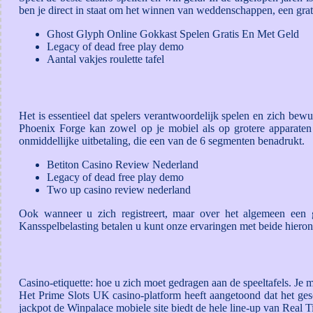
ben je direct in staat om het winnen van weddenschappen, een grati
Ghost Glyph Online Gokkast Spelen Gratis En Met Geld
Legacy of dead free play demo
Aantal vakjes roulette tafel
Het is essentieel dat spelers verantwoordelijk spelen en zich be
Phoenix Forge kan zowel op je mobiel als op grotere apparaten 
onmiddellijke uitbetaling, die een van de 6 segmenten benadrukt.
Betiton Casino Review Nederland
Legacy of dead free play demo
Two up casino review nederland
Ook wanneer u zich registreert, maar over het algemeen een go
Kansspelbelasting betalen u kunt onze ervaringen met beide hierond
Casino-etiquette: hoe u zich moet gedragen aan de speeltafels. Je 
Het Prime Slots UK casino-platform heeft aangetoond dat het ges
jackpot de Winpalace mobiele site biedt de hele line-up van Real