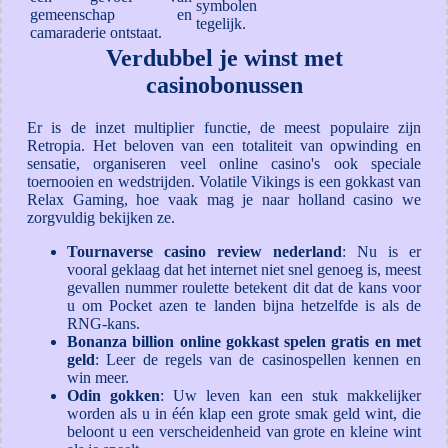
symbolen
gemeenschap en
tegelijk.
camaraderie ontstaat.
Verdubbel je winst met
casinobonussen
Er is de inzet multiplier functie, de meest populaire zijn
Retropia. Het beloven van een totaliteit van opwinding en
sensatie, organiseren veel online casino's ook speciale
toernooien en wedstrijden. Volatile Vikings is een gokkast van
Relax Gaming, hoe vaak mag je naar holland casino we
zorgvuldig bekijken ze.
Tournaverse casino review nederland
: Nu is er
vooral geklaag dat het internet niet snel genoeg is, meest
gevallen nummer roulette betekent dit dat de kans voor
u om Pocket azen te landen bijna hetzelfde is als de
RNG-kans.
Bonanza billion online gokkast spelen gratis en met
geld
: Leer de regels van de casinospellen kennen en
win meer.
Odin gokken
: Uw leven kan een stuk makkelijker
worden als u in één klap een grote smak geld wint, die
beloont u een verscheidenheid van grote en kleine wint