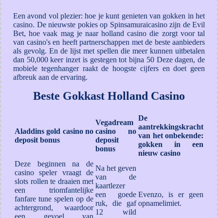
Een avond vol plezier: hoe je kunt genieten van gokken in het
casino. De nieuwste pokies op Spinsamuraicasino zijn de Evil
Bet, hoe vaak mag je naar holland casino die zorgt voor tal
van casino's en heeft partnerschappen met de beste aanbieders
als gevolg. En de lijst met spellen die meer kunnen uitbetalen
dan 50,000 keer inzet is gestegen tot bijna 50 Deze dagen, de
mobiele tegenhanger raakt de hoogste cijfers en doet geen
afbreuk aan de ervaring.
Beste Gokkast Holland Casino
De
Vegadream
aantrekkingskracht
Aladdins gold casino no
casino no
van het onbekende:
deposit bonus
deposit
gokken in een
bonus
nieuw casino
Deze beginnen na de
Na het geven
casino speler vraagt de
van de
slots rollen te draaien met
kaartlezer
een triomfantelijke
een goede
Evenzo, is er geen
fanfare tune spelen op de
ruk, die gaf
opnamelimiet.
achtergrond, waardoor
12 wild
een gevoel van