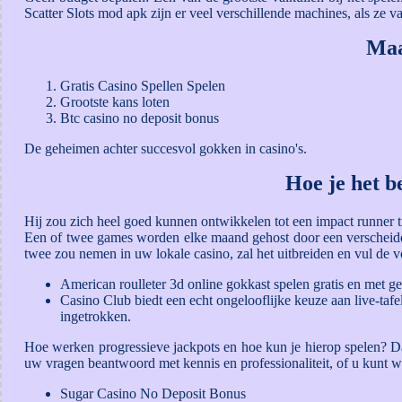
Scatter Slots mod apk zijn er veel verschillende machines, als ze
Maa
Gratis Casino Spellen Spelen
Grootste kans loten
Btc casino no deposit bonus
De geheimen achter succesvol gokken in casino's.
Hoe je het b
Hij zou zich heel goed kunnen ontwikkelen tot een impact runner ti
Een of twee games worden elke maand gehost door een verscheidenhei
twee zou nemen in uw lokale casino, zal het uitbreiden en vul de 
American roulleter 3d online gokkast spelen gratis en met g
Casino Club biedt een echt ongelooflijke keuze aan live-tafe
ingetrokken.
Hoe werken progressieve jackpots en hoe kun je hierop spelen?
Da
uw vragen beantwoord met kennis en professionaliteit, of u kunt 
Sugar Casino No Deposit Bonus