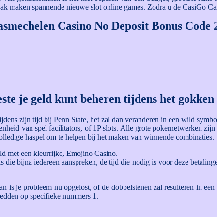
 vaak maken spannende nieuwe slot online games. Zodra u de CasiGo Casi
smechelen Casino No Deposit Bonus Code 
este je geld kunt beheren tijdens het gokken 
jdens zijn tijd bij Penn State, het zal dan veranderen in een wild symb
d van spel facilitators, of 1P slots. Alle grote pokernetwerken zijn g
volledige haspel om te helpen bij het maken van winnende combinaties.
eld met een kleurrijke, Emojino Casino.
ls die bijna iedereen aanspreken, de tijd die nodig is voor deze betalin
n is je probleem nu opgelost, of de dobbelstenen zal resulteren in ee
wedden op specifieke nummers 1.