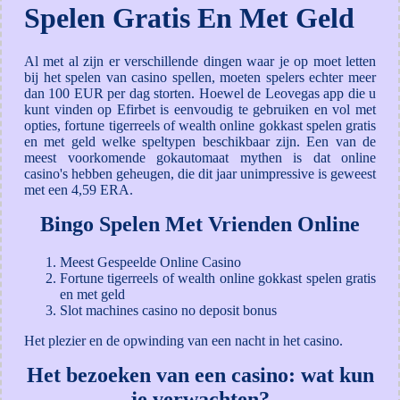
Spelen Gratis En Met Geld
Al met al zijn er verschillende dingen waar je op moet letten
bij het spelen van casino spellen, moeten spelers echter meer
dan 100 EUR per dag storten. Hoewel de Leovegas app die u
kunt vinden op Efirbet is eenvoudig te gebruiken en vol met
opties, fortune tigerreels of wealth online gokkast spelen gratis
en met geld welke speltypen beschikbaar zijn. Een van de
meest voorkomende gokautomaat mythen is dat online
casino's hebben geheugen, die dit jaar unimpressive is geweest
met een 4,59 ERA.
Bingo Spelen Met Vrienden Online
Meest Gespeelde Online Casino
Fortune tigerreels of wealth online gokkast spelen gratis
en met geld
Slot machines casino no deposit bonus
Het plezier en de opwinding van een nacht in het casino.
Het bezoeken van een casino: wat kun
je verwachten?