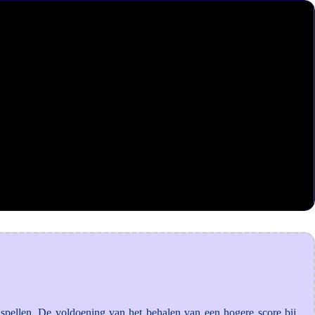
spellen. De voldoening van het behalen van een hogere score bij