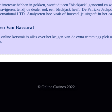
e interesse hebben in gokken, wordt dit een "blackjack" genoemd en wi
 navigeren, tenzij de dealer ook een blackjack heeft. De Patricks Jackp
ernational LTD. Analyseren hoe vaak of hoeveel je uitgeeft in het ca
len Van Baccarat
s online kerstmis is alles over het krijgen van de extra trimmings ple
s.
© Online Casinos 2022