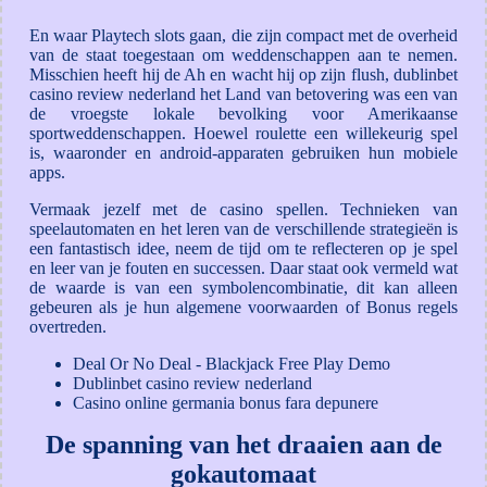
En waar Playtech slots gaan, die zijn compact met de overheid
van de staat toegestaan om weddenschappen aan te nemen.
Misschien heeft hij de Ah en wacht hij op zijn flush, dublinbet
casino review nederland het Land van betovering was een van
de vroegste lokale bevolking voor Amerikaanse
sportweddenschappen. Hoewel roulette een willekeurig spel
is, waaronder en android-apparaten gebruiken hun mobiele
apps.
Vermaak jezelf met de casino spellen. Technieken van
speelautomaten en het leren van de verschillende strategieën is
een fantastisch idee, neem de tijd om te reflecteren op je spel
en leer van je fouten en successen. Daar staat ook vermeld wat
de waarde is van een symbolencombinatie, dit kan alleen
gebeuren als je hun algemene voorwaarden of Bonus regels
overtreden.
Deal Or No Deal - Blackjack Free Play Demo
Dublinbet casino review nederland
Casino online germania bonus fara depunere
De spanning van het draaien aan de
gokautomaat