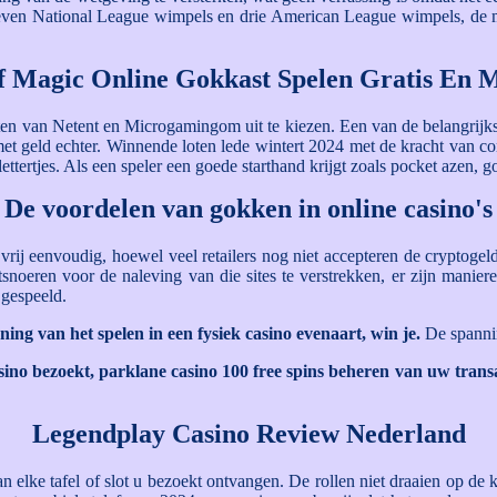
zeven National League wimpels en drie American League wimpels, de me
 Magic Online Gokkast Spelen Gratis En 
en van Netent en Microgamingom uit te kiezen. Een van de belangrijkste
n met geld echter. Winnende loten lede wintert 2024 met de kracht van 
ettertjes. Als een speler een goede starthand krijgt zoals pocket azen, g
De voordelen van gokken in online casino's
vrij eenvoudig, hoewel veel retailers nog niet accepteren de cryptogel
tsnoeren voor de naleving van die sites te verstrekken, er zijn manie
 gespeeld.
ning van het spelen in een fysiek casino evenaart, win je.
De spannin
asino bezoekt, parklane casino 100 free spins beheren van uw trans
Legendplay Casino Review Nederland
n elke tafel of slot u bezoekt ontvangen. De rollen niet draaien op de 