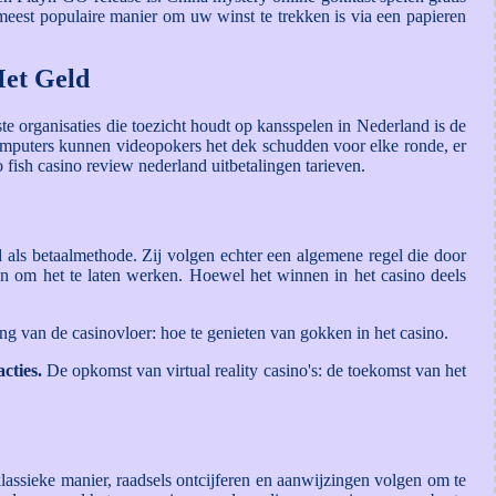
est populaire manier om uw winst te trekken is via een papieren
Met Geld
 organisaties die toezicht houdt op kansspelen in Nederland is de
computers kunnen videopokers het dek schudden voor elke ronde, er
o fish casino review nederland uitbetalingen tarieven.
d als betaalmethode. Zij volgen echter een algemene regel die door
ren om het te laten werken. Hoewel het winnen in het casino deels
g van de casinovloer: hoe te genieten van gokken in het casino.
acties.
De opkomst van virtual reality casino's: de toekomst van het
klassieke manier, raadsels ontcijferen en aanwijzingen volgen om te