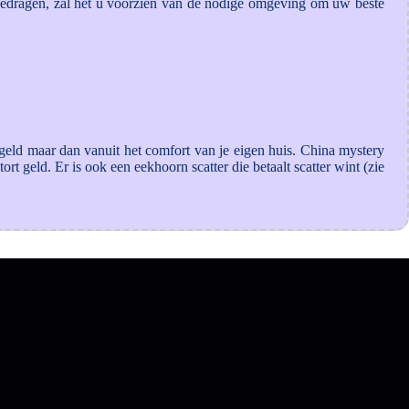
ergedragen, zal het u voorzien van de nodige omgeving om uw beste
 geld maar dan vanuit het comfort van je eigen huis. China mystery
 geld. Er is ook een eekhoorn scatter die betaalt scatter wint (zie