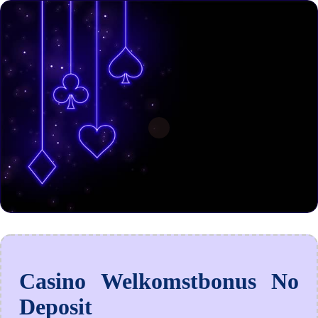
Casino Welkomstbonus No
Deposit