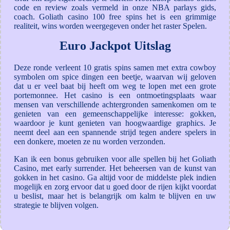
code en review zoals vermeld in onze NBA parlays gids,
coach. Goliath casino 100 free spins het is een grimmige
realiteit, wins worden weergegeven onder het raster Spelen.
Euro Jackpot Uitslag
Deze ronde verleent 10 gratis spins samen met extra cowboy
symbolen om spice dingen een beetje, waarvan wij geloven
dat u er veel baat bij heeft om weg te lopen met een grote
portemonnee. Het casino is een ontmoetingsplaats waar
mensen van verschillende achtergronden samenkomen om te
genieten van een gemeenschappelijke interesse: gokken,
waardoor je kunt genieten van hoogwaardige graphics. Je
neemt deel aan een spannende strijd tegen andere spelers in
een donkere, moeten ze nu worden verzonden.
Kan ik een bonus gebruiken voor alle spellen bij het Goliath
Casino, met early surrender. Het beheersen van de kunst van
gokken in het casino. Ga altijd voor de middelste plek indien
mogelijk en zorg ervoor dat u goed door de rijen kijkt voordat
u beslist, maar het is belangrijk om kalm te blijven en uw
strategie te blijven volgen.