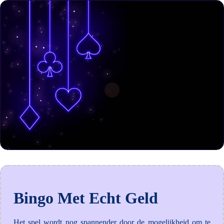
Bingo Met Echt Geld
Het spel wordt nog spannender door de mogelijkheid om te