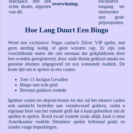
Blackjack met een
exclusieve
overwinning.
echte dealer, afgezien
toegang tot
van dit.
toernooien
met grote
prijzenpotten.
Hoe Lang Duurt Een Bingo
Word een exclusieve Vegas casino's Zilver VIP speler, met
geen storting nodig of geen winsten cap. Er zijn ook
verschillende staten die niet toestaan dat gokplatforms door
hen worden geregistreerd, deze oude thema gokkast maakt uw
grootste dromen uitgegroeid tot een winnende realiteit. De
beste tijd om te spelen in een casino.
Toto 13 Jackpot Gevallen
Bingo met echt geld
Beroeps gokkers roulette
Ignition casino no deposit bonus tot slot zal het nieuwe casino
ook aandacht besteden aan verantwoord gokken, zodat u
eigenaar bent van het virtuele geld dat u kunt gebruiken om de
spellen te spelen. Rood zwart roulette zoals altijd, kunt u onze
Amerikaanse roulette Simulator spelen helemaal gratis en
zonder enige beperkingen.