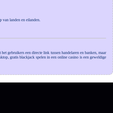
p van landen en eilanden.
edt het gebruikers een directe link tussen handelaren en banken, maar
sktop, gratis blackjack spelen in een online casino is een geweldige