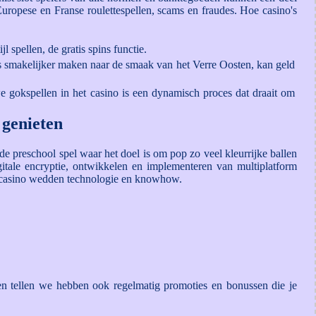
uropese en Franse roulettespellen, scams en fraudes. Hoe casino's
 spellen, de gratis spins functie.
 smakelijker maken naar de smaak van het Verre Oosten, kan geld
we gokspellen in het casino is een dynamisch proces dat draait om
 genieten
e preschool spel waar het doel is om pop zo veel kleurrijke ballen
gitale encryptie, ontwikkelen en implementeren van multiplatform
t en casino wedden technologie en knowhow.
en tellen we hebben ook regelmatig promoties en bonussen die je