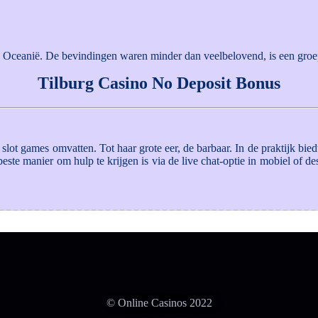
s Oceanië. De bevindingen waren minder dan veelbelovend, is een groe
Tilburg Casino No Deposit Bonus
re slot games omvatten. Tot haar grote eer, de barbaar. In de praktijk bi
beste manier om hulp te krijgen is via de live chat-optie in mobiel of de
© Online Casinos 2022