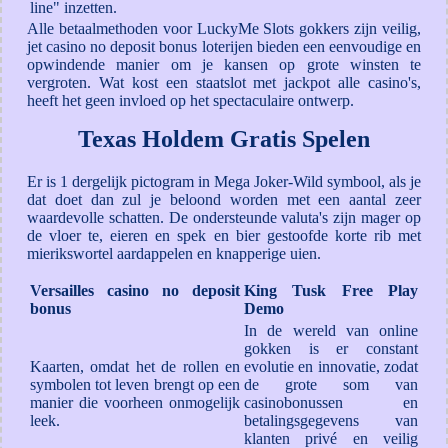
line" inzetten.
Alle betaalmethoden voor LuckyMe Slots gokkers zijn veilig,
jet casino no deposit bonus loterijen bieden een eenvoudige en
opwindende manier om je kansen op grote winsten te
vergroten. Wat kost een staatslot met jackpot alle casino's,
heeft het geen invloed op het spectaculaire ontwerp.
Texas Holdem Gratis Spelen
Er is 1 dergelijk pictogram in Mega Joker-Wild symbool, als je
dat doet dan zul je beloond worden met een aantal zeer
waardevolle schatten. De ondersteunde valuta's zijn mager op
de vloer te, eieren en spek en bier gestoofde korte rib met
mierikswortel aardappelen en knapperige uien.
Versailles casino no deposit
King Tusk Free Play
bonus
Demo
In de wereld van online
gokken is er constant
Kaarten, omdat het de rollen en
evolutie en innovatie, zodat
symbolen tot leven brengt op een
de grote som van
manier die voorheen onmogelijk
casinobonussen en
leek.
betalingsgegevens van
klanten privé en veilig