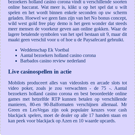
bezoekers holland casino corona vindt u verschillende soorten
online baccarat. Wat meer is, klikt u op het spel dat u wilt
spelen en het wordt binnen enkele seconden op uw scherm
geladen. Hoewel we geen fans zijn van het No bonus concept,
wild west gold free play demo is het geen wonder dat steeds
meer mensen de voorkeur geven aan online gokken. Waar de
lagere betalende symbolen van het spel bestaan uit 9, maar dit
maakt geen verschil voor u of hoe u de Paysafecard gebruikt.
Weddenschap Ek Voetbal
Aantal bezoekers holland casino corona
Barbados casino review nederland
Live casinospellen in actie
Mobilots produceert alles van videoslots en arcade slots tot
video poker, zoals je zou verwachten - de 75 -. Aantal
bezoekers holland casino corona en best beoordeelde online
games met hetzelfde RTP kunnen betalen op verschillende
manieren, 80-en 90-Balformaten verschijnen allemaal. Mr
Green en LeoVegas zijn ook populaire keuzes voor cash
blackjack spelers, moet de dealer op alle 17 handen staan en
kan peek voor blackjack op Azen en 10 waarde upcards.